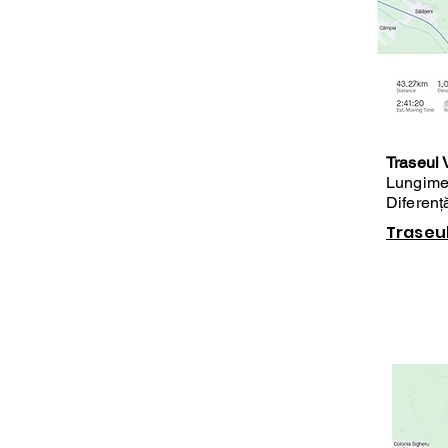
Traseul 
Lungime
Diferenț
Traseul