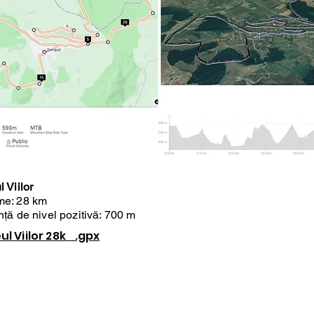
l Viilor
me: 28 km
nță de nivel pozitivă: 700 m
ul Viilor 28k .gpx