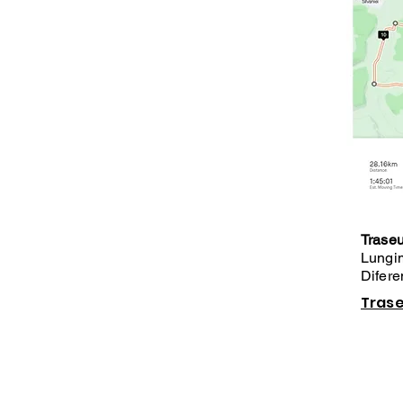
Traseu
Lungi
Difere
Trase