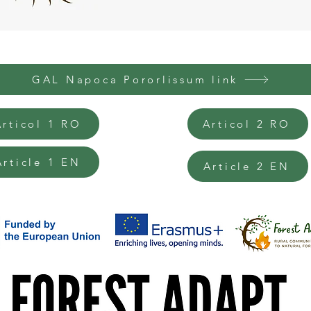
GAL Napoca Pororlissum link
Articol 1 RO
Articol 2 RO
Article 1 EN
Article 2 EN